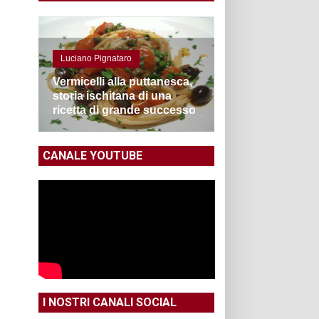
Luciano Pignataro
Vermicelli alla puttanesca,
storia ischitana di una
ricetta di grande successo
CANALE YOUTUBE
I NOSTRI CANALI SOCIAL