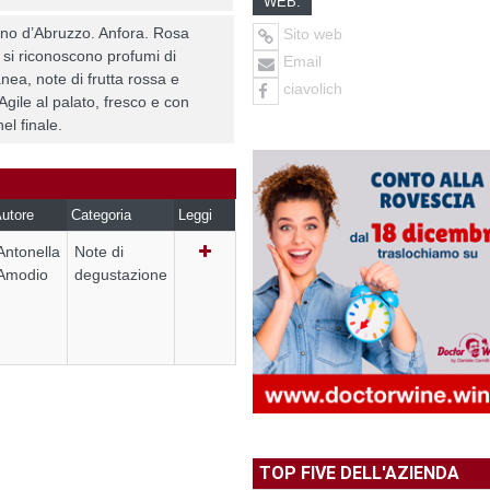
WEB:
no d’Abruzzo. Anfora. Rosa
Sito web
 si riconoscono profumi di
Email
ea, note di frutta rossa e
ciavolich
Agile al palato, fresco e con
el finale.
utore
Categoria
Leggi
Antonella
Note di
Amodio
degustazione
TOP FIVE DELL'AZIENDA