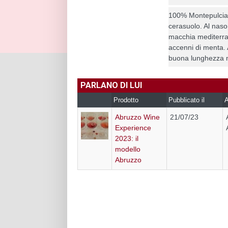
100% Montepulcia
cerasuolo. Al naso
macchia mediterran
accenni di menta. 
buona lunghezza n
PARLANO DI LUI
Prodotto
Pubblicato il
A
Abruzzo Wine
21/07/23
Experience
2023: il
modello
Abruzzo