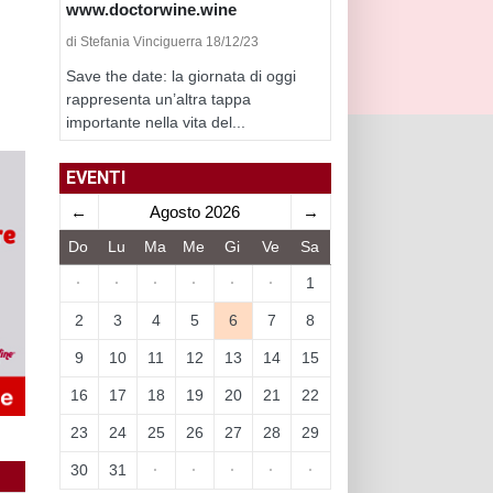
www.doctorwine.wine
di Stefania Vinciguerra 18/12/23
Save the date: la giornata di oggi
rappresenta un’altra tappa
importante nella vita del...
EVENTI
←
Agosto 2026
→
Do
Lu
Ma
Me
Gi
Ve
Sa
·
·
·
·
·
·
1
2
3
4
5
6
7
8
9
10
11
12
13
14
15
16
17
18
19
20
21
22
23
24
25
26
27
28
29
30
31
·
·
·
·
·