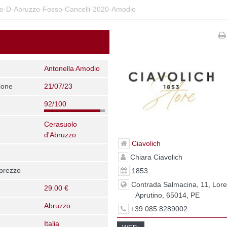
lo-D-Abruzzo-Fosso-Cancelli-2020-Amodio
Antonella Amodio
ione
21/07/23
92/100
Cerasuolo
d'Abruzzo
Ciavolich
Chiara Ciavolich
 prezzo
1853
Contrada Salmacina, 11, Lore
29.00 €
Aprutino, 65014, PE
Abruzzo
+39 085 8289002
Italia