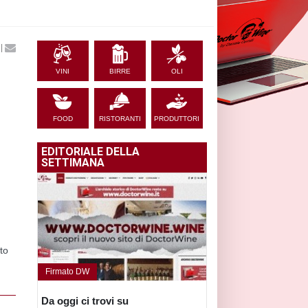
|
VINI
BIRRE
OLI
FOOD
RISTORANTI
PRODUTTORI
EDITORIALE DELLA
SETTIMANA
to
Firmato DW
Da oggi ci trovi su