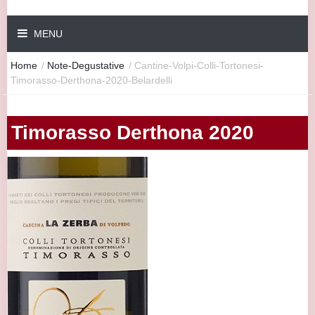
MENU
Home
/
Note-Degustative
/
Cantine-Volpi-Colli-Tortonesi-
Timorasso-Derthona-2020-Belardelli
Timorasso Derthona 2020