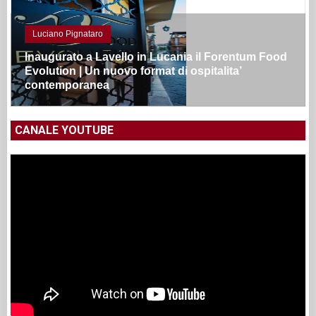
Luciano Pignataro
Inaugurato a Lavello in Lucania il Forentum Food
Evolution | Un nuovo format di ospitalita’
contemporanea
CANALE YOUTUBE