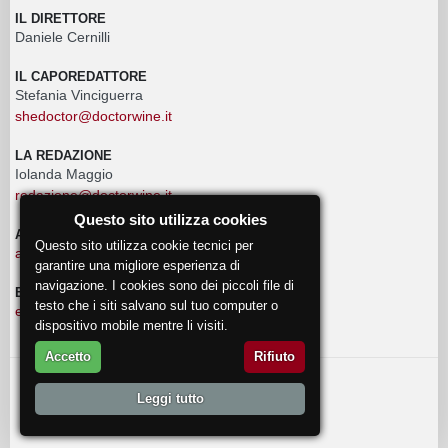
IL DIRETTORE
Daniele Cernilli
IL CAPOREDATTORE
Stefania Vinciguerra
shedoctor@doctorwine.it
LA REDAZIONE
Iolanda Maggio
redazione@doctorwine.it
Questo sito utilizza cookies
ADVERTISING
Questo sito utilizza cookie tecnici per
advertising@doctorwine.it
garantire una migliore esperienza di
navigazione. I cookies sono dei piccoli file di
EVENTI
testo che i siti salvano sul tuo computer o
eventi@doctorwine.it
dispositivo mobile mentre li visiti.
Accetto
Rifiuto
© 2018
DoctorWine
.
Leggi tutto
Chi Siamo
Autori
Contattaci
Privacy