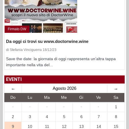
Firmato DW
Da oggi ci trovi su www.doctorwine.wine
di Stefania Vinciguerra 18/12/23
Save the date: la giornata di oggi rappresenta un’altra tappa
importante nella vita del...
EVENTI
←
Agosto 2026
→
Do
Lu
Ma
Me
Gi
Ve
Sa
·
·
·
·
·
·
1
2
3
4
5
6
7
8
9
10
11
12
13
14
15