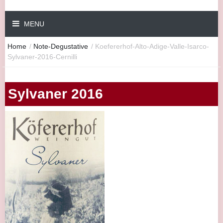
MENU
Home
/
Note-Degustative
/
Koefererhof-Alto-Adige-Valle-Isarco-
Sylvaner-2016-Cernilli
Sylvaner 2016