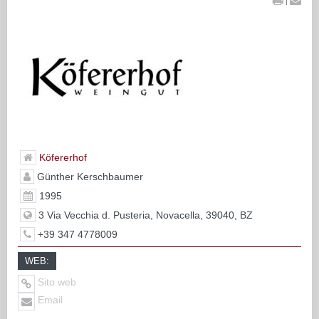
Köfererhof
Günther Kerschbaumer
1995
3 Via Vecchia d. Pusteria, Novacella, 39040, BZ
+39 347 4778009
WEB:
Sito web
Email