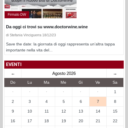
Firmato DW
Da oggi ci trovi su www.doctorwine.wine
di Stefania Vinciguerra 18/12/23
Save the date: la giornata di oggi rappresenta un’altra tappa
importante nella vita del...
EVENTI
←
Agosto 2026
→
Do
Lu
Ma
Me
Gi
Ve
Sa
·
·
·
·
·
·
1
2
3
4
5
6
7
8
9
10
11
12
13
14
15
16
17
18
19
20
21
22