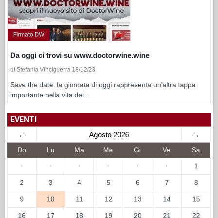
Firmato DW
Da oggi ci trovi su www.doctorwine.wine
di Stefania Vinciguerra 18/12/23
Save the date: la giornata di oggi rappresenta un’altra tappa
importante nella vita del...
EVENTI
←
Agosto 2026
→
Do
Lu
Ma
Me
Gi
Ve
Sa
·
·
·
·
·
·
1
2
3
4
5
6
7
8
9
10
11
12
13
14
15
16
17
18
19
20
21
22