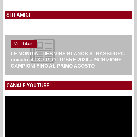
SITI AMICI
Vinodabere
LE MONDIAL DES VINS BLANCS STRASBOURG
rinviato al 18 e 19 OTTOBRE 2020 – ISCRIZIONE
CAMPIONI FINO AL PRIMO AGOSTO
CANALE YOUTUBE