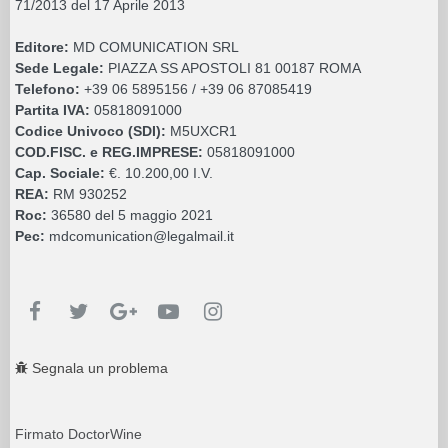
71/2013 del 17 Aprile 2013
Editore:
MD COMUNICATION SRL
Sede Legale:
PIAZZA SS APOSTOLI 81 00187 ROMA
Telefono:
+39 06 5895156 / +39 06 87085419
Partita IVA:
05818091000
Codice Univoco (SDI):
M5UXCR1
COD.FISC. e REG.IMPRESE:
05818091000
Cap. Sociale:
€. 10.200,00 I.V.
REA:
RM 930252
Roc:
36580 del 5 maggio 2021
Pec:
mdcomunication@legalmail.it
Segnala un problema
Firmato DoctorWine