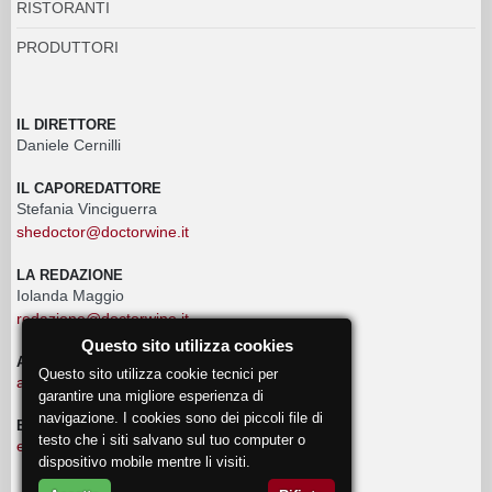
RISTORANTI
PRODUTTORI
IL DIRETTORE
Daniele Cernilli
IL CAPOREDATTORE
Stefania Vinciguerra
shedoctor@doctorwine.it
LA REDAZIONE
Iolanda Maggio
redazione@doctorwine.it
Questo sito utilizza cookies
ADVERTISING
Questo sito utilizza cookie tecnici per
advertising@doctorwine.it
garantire una migliore esperienza di
navigazione. I cookies sono dei piccoli file di
EVENTI
testo che i siti salvano sul tuo computer o
eventi@doctorwine.it
dispositivo mobile mentre li visiti.