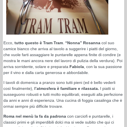
Ecco,
tutto questo è Tram Tram
.
“Nonna”
Rosanna
col suo
camice bianco che arriva al tavolo a suggerire i piatti del giorno,
che vuole farti assaggiare le puntarelle appena finite di condire (e
mostra le mani ancora nere del lavoro di pulizia della verdura). Poi
arriva sorridente, solare e preparata
Fabiola
, con la sua passione
per il vino e dalla carta generosa e abbordabile.
I tavoli di domenica a pranzo sono tutti pieni (ed è bello vederli
così finalmente),
l’atmosfera è familiare e rilassata.
I piatti si
susseguono robusti e tutti molto equilibrati, eseguiti alla perfezione
da anni e anni di esperienza. Una cucina di foggia casalinga che è
ormai sempre più difficile trovare.
Roma nel menù la fa da padrona
con carciofi e puntarelle, i
classici primi e gli imperdibili dolci ma si vede subito che qui ci