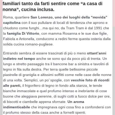
familiari tanto da farti sentire come “a casa di
nonna”, cucina inclusa.
Roma, quartiere
San Lorenzo, uno dei luoghi della “movida”
capitolina
con il suo pullulare di locali di tendenza che aprono e
chiudono come funghi…ma qui no, da Tram Tram è dal 1991 che
la
famiglia Di Vittorio
, con mamma Rosanna e le sue due figlie,
Fabiola e Antonella, conducono a redini ferme questa osteria dalla
solida cucina romano-pugliese.
Entrando sembra di essere trascinati di più o meno
ottant’anni
indietro nel tempo
anche se sono qui da poco più di trenta. Un
lungo e stretto passaggio tra il bancone bar a sinistra e tavolini di
legno in fila sulla destra. Per terra quelle bellissime piccole
piastrelle di graniglia e altissimi soffitti come nelle case delle nonne
di una volta. Semplici, un po’ spoglie, con
vecchie foto di ricordi
alle pareti,
il frigorifero di legno in fondo alla stanza, le tende
bianche immacolate e quel profumo intenso e inebriante di cose
buone che aleggiava perenne, di sughi cotti a fuoco dolce per ore,
di biscotti e ciambelle appena sfornate.
Un aroma
indimenticabile
che impregnava ogni cosa fino a confondersi con
il profumo stesso della casa anche a fornelli spenti.