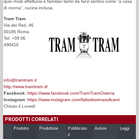
quei modi affettuosi e familiari tanto da farvi sentire come “a casa
di nonna”, cucina inclusa.
Tram Tram
Via dei Reti, 46
00185 Roma
Tel. +39 06
490416
info@tramtram.it
http://www.tramtram.it/
Facebook
:
https://www.facebook.com/TramTramOsteria
Instagram
:
https://www.instagram.com/fabiolissimasultram/
Chiuso il Lunedì
PRODOTTI CORRELATI
Prodotto
Produttore
Pubblicato
Autore
Leggi
il