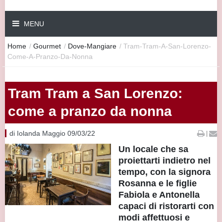
MENU
Home
/
Gourmet
/
Dove-Mangiare
/
Tram-Tram-A-San-Lorenzo-
Come-A-Pranzo-Da-Nonna
Tram Tram a San Lorenzo:
come a pranzo da nonna
di Iolanda Maggio 09/03/22
|
Un locale che sa
proiettarti indietro nel
tempo, con la signora
Rosanna e le figlie
Fabiola e Antonella
capaci di ristorarti con
modi affettuosi e