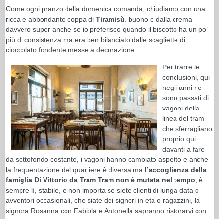
Come ogni pranzo della domenica comanda, chiudiamo con una
ricca e abbondante coppa di
Tiramisù
, buono e dalla crema
davvero super anche se io preferisco quando il biscotto ha un po’
più di consistenza ma era ben bilanciato dalle scagliette di
cioccolato fondente messe a decorazione.
Per trarre le
conclusioni, qui
negli anni ne
sono passati di
vagoni della
linea del tram
che sferragliano
proprio qui
davanti a fare
da sottofondo costante, i vagoni hanno cambiato aspetto e anche
la frequentazione del quartiere è diversa ma
l’accoglienza della
famiglia Di Vittorio da Tram Tram non è mutata nel tempo
, è
sempre lì, stabile, e non importa se siete clienti di lunga data o
avventori occasionali, che siate dei signori in età o ragazzini, la
signora Rosanna con Fabiola e Antonella sapranno ristorarvi con