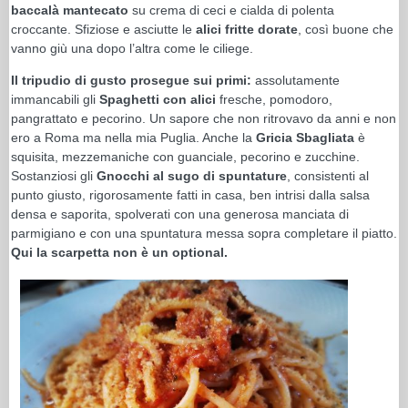
baccalà mantecato
su crema di ceci e cialda di polenta
croccante. Sfiziose e asciutte le
alici fritte dorate
, così buone che
vanno giù una dopo l’altra come le ciliege.
Il tripudio di gusto prosegue sui primi:
assolutamente
immancabili gli
Spaghetti con alici
fresche, pomodoro,
pangrattato e pecorino. Un sapore che non ritrovavo da anni e non
ero a Roma ma nella mia Puglia. Anche la
Gricia Sbagliata
è
squisita, mezzemaniche con guanciale, pecorino e zucchine.
Sostanziosi gli
Gnocchi al sugo di spuntature
, consistenti al
punto giusto, rigorosamente fatti in casa, ben intrisi dalla salsa
densa e saporita, spolverati con una generosa manciata di
parmigiano e con una spuntatura messa sopra completare il piatto.
Qui la scarpetta non è un optional.