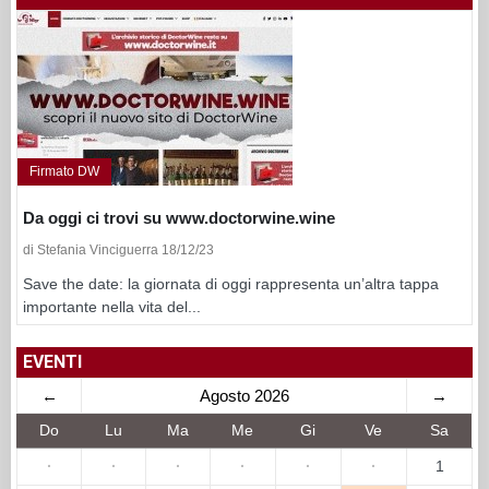
Firmato DW
Da oggi ci trovi su www.doctorwine.wine
di Stefania Vinciguerra 18/12/23
Save the date: la giornata di oggi rappresenta un’altra tappa
importante nella vita del...
EVENTI
←
Agosto 2026
→
Do
Lu
Ma
Me
Gi
Ve
Sa
·
·
·
·
·
·
1