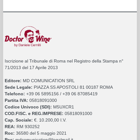
Iscrizione al Tribunale di Roma nel Registro della Stampa n°
71/2013 del 17 Aprile 2013
Editore:
MD COMUNICATION SRL
Sede Legale:
PIAZZA SS APOSTOLI 81 00187 ROMA
Telefono:
+39 06 5895156 / +39 06 87085419
Partita IVA:
05818091000
Codice Univoco (SDI):
M5UXCR1
COD.FISC. e REG.IMPRESE:
05818091000
Cap. Sociale:
€. 10.200,00 I.V.
REA:
RM 930252
Roc:
36580 del 5 maggio 2021
Pec:
mdcomunication@legalmail.it