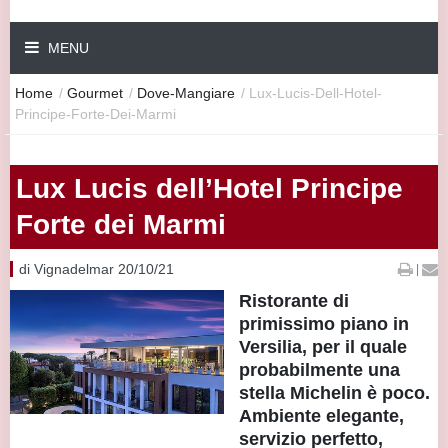
MENU
Home
/
Gourmet
/
Dove-Mangiare
/
Lux-Lucis-Dell-Hotel-
Principe-Forte-Dei-Marmi
Lux Lucis dell’Hotel Principe
Forte dei Marmi
di Vignadelmar 20/10/21
|
Ristorante di
primissimo piano in
Versilia, per il quale
probabilmente una
stella Michelin è poco.
Ambiente elegante,
servizio perfetto,