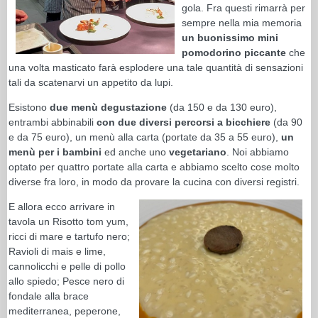
gola. Fra questi rimarrà per
sempre nella mia memoria
un buonissimo mini
pomodorino piccante
che
una volta masticato farà esplodere una tale quantità di sensazioni
tali da scatenarvi un appetito da lupi.
Esistono
due menù degustazione
(da 150 e da 130 euro),
entrambi abbinabili
con due diversi percorsi a bicchiere
(da 90
e da 75 euro), un menù alla carta (portate da 35 a 55 euro),
un
menù per i bambini
ed anche uno
vegetariano
. Noi abbiamo
optato per quattro portate alla carta e abbiamo scelto cose molto
diverse fra loro, in modo da provare la cucina con diversi registri.
E allora ecco arrivare in
tavola un Risotto tom yum,
ricci di mare e tartufo nero;
Ravioli di mais e lime,
cannolicchi e pelle di pollo
allo spiedo; Pesce nero di
fondale alla brace
mediterranea, peperone,