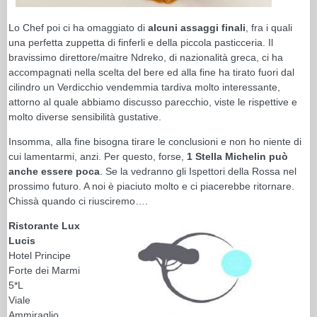
Lo Chef poi ci ha omaggiato di
alcuni assaggi finali
, fra i quali
una perfetta zuppetta di finferli e della piccola pasticceria. Il
bravissimo direttore/maitre Ndreko, di nazionalità greca, ci ha
accompagnati nella scelta del bere ed alla fine ha tirato fuori dal
cilindro un Verdicchio vendemmia tardiva molto interessante,
attorno al quale abbiamo discusso parecchio, viste le rispettive e
molto diverse sensibilità gustative.
Insomma, alla fine bisogna tirare le conclusioni e non ho niente di
cui lamentarmi, anzi. Per questo, forse,
1 Stella Michelin può
anche essere poca
. Se la vedranno gli Ispettori della Rossa nel
prossimo futuro. A noi è piaciuto molto e ci piacerebbe ritornare.
Chissà quando ci riusciremo….
Ristorante Lux
Lucis
Hotel Principe
Forte dei Marmi
5*L
Viale
Ammiraglio