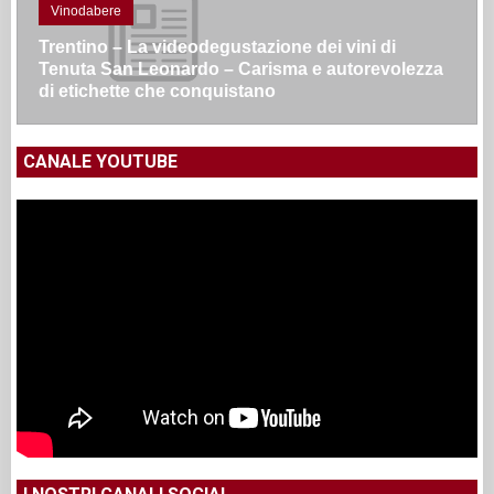
Vinodabere
Trentino – La videodegustazione dei vini di
Tenuta San Leonardo – Carisma e autorevolezza
di etichette che conquistano
CANALE YOUTUBE