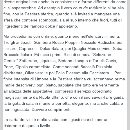
ricette originali ma anche in consistenze e forme differenti da come
ci si aspetterebbe. Ad esempio il vero
coup de théâtre
lo si ha alla
fine, con la Pastiera sferica, quando si è invitati a mangiare una
sfera che contiene scomposti, sia al suo interno che fuori, tutti gli
ingredienti del famoso dolce napoletano.
Ma procediamo con ordine, quanto meno nell'elencarvi il menù.
Tre gli antipasti: Gambero Rosso Pioppini Nocciole Radicchio per
iniziare; Caprese… Dolce Salato; poi Quaglia Mais corvino, Saba,
Broccolo fiolaro. Ed ecco i primi: Riso di semola "Selezione
Gentile" Zafferano, Liquirizia, Sedano d'acqua e Tortelli Cacio,
Pepe, Cipolla caramellata. Come secondi Baccalà Pizzaiola
disidratata, Olive verdi e poi Pollo Ficatum alla Cacciatora… Per
finire Intensità di Limone e la Pastiera sferica cui accennavo prima.
Inutile descrivervi ogni piatto, sappiate che tutto era veramente
all’altezza delle aspettative, compreso il servizio coordinato
magistralmente da Nicola Ultimo, che con il suo savoir-faire guida
la brigata di sala in maniera perfetta, elegante, ma anche calda e
non ingessata. Davvero complimenti.
La carta dei vini è molto vasta, con i giusti ricarichi per un
ristorante di questo livello.