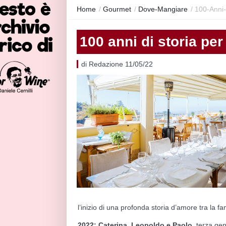
Home
/
Gourmet
/
Dove-Mangiare
/
100-Anni-
100 anni di storia per
di Redazione 11/05/22
l’inizio di una profonda storia d’amore tra la fa
2022: Caterina, Leopoldo e Paolo
, terza ge