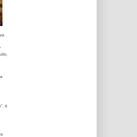
ova
r
tto,
da
”, è
za