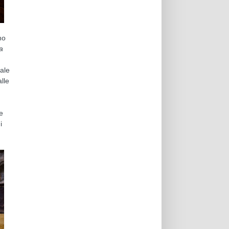
no
la
uale
lle
e
i