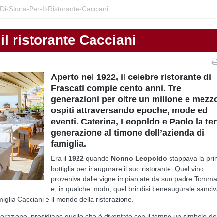
Di-Storia-Per-Il-Ristorante-Cacciani
 il ristorante Cacciani
Aperto nel 1922, il celebre ristorante di
Frascati compie cento anni. Tre
generazioni per oltre un milione e mezzo
ospiti attraversando epoche, mode ed
eventi. Caterina, Leopoldo e Paolo la te
generazione al timone dell’azienda di
famiglia.
Era il
1922
quando
Nonno Leopoldo
stappava la pr
bottiglia per inaugurare il suo ristorante. Quel vino
proveniva dalle vigne impiantate da suo padre Tomm
e, in qualche modo, quel brindisi beneaugurale sanciv
miglia Cacciani e il mondo della ristorazione.
nerazione, presidiano quello che è diventato con il tempo un simbolo de