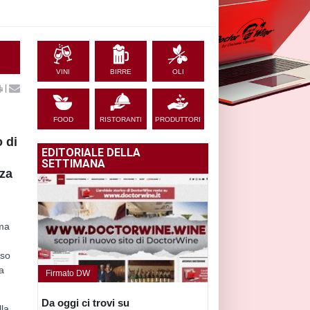
VINI
BIRRE
OLI
|
FOOD
RISTORANTI
PRODUTTORI
 di
EDITORIALE DELLA
SETTIMANA
rza
ima
aso
a
Firmato DW
Da oggi ci trovi su
lla