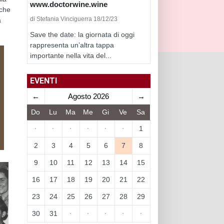
www.doctorwine.wine
 che
di Stefania Vinciguerra 18/12/23
à
Save the date: la giornata di oggi
rappresenta un’altra tappa
importante nella vita del...
EVENTI
←
Agosto 2026
→
Do
Lu
Ma
Me
Gi
Ve
Sa
·
·
·
·
·
·
1
2
3
4
5
6
7
8
9
10
11
12
13
14
15
16
17
18
19
20
21
22
23
24
25
26
27
28
29
30
31
·
·
·
·
·