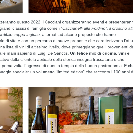
izzeranno questo 2022, i Cacciani organizzeranno eventi e presenteran
randi classici di famiglia come i
“Caccianelli alla Poldino”, il crostino al
erdibile zuppa inglese,
alternati ad alcune proposte che hanno
lo di vita e con un percorso di nuove proposte che caratterizzano l’att
 lista di vini di altissimo livello, dove primeggiano quelli provenienti da
le mani sapienti di Luigi De Sanctis.
Un felice mix di cucina, vini e
tive della clientela abituale della storica insegna frascatana e che
 prima volta l’ingresso di questo tempio della buona gastronomia. E ch
ggio speciale: un volumetto “limited edition” che racconta i 100 anni d