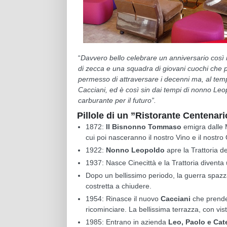
“
Davvero bello celebrare un anniversario così
di zecca e una squadra di giovani cuochi che p
permesso di attraversare i decenni ma, al tem
Cacciani, ed è così sin dai tempi di nonno Leo
carburante per il futuro”.
Pillole di un ”Ristorante Centenari
1872:
Il Bisnonno Tommaso
emigra dalle M
cui poi nasceranno il nostro Vino e il nostro 
1922:
Nonno Leopoldo
apre la Trattoria d
1937: Nasce Cinecittà e la Trattoria diventa
Dopo un bellissimo periodo, la guerra spazza v
costretta a chiudere.
1954: Rinasce il nuovo
Cacciani
che prende
ricominciare. La bellissima terrazza, con vi
1985: Entrano in azienda
Leo, Paolo e Cat