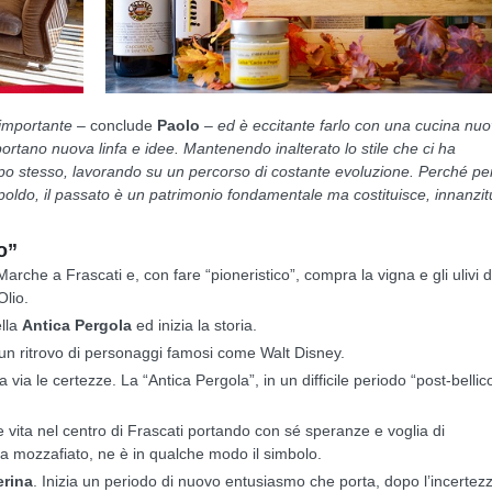
 importante
– conclude
Paolo
–
ed è eccitante farlo con una cucina nu
ortano nuova linfa e idee. Mantenendo inalterato lo stile che ci ha
po stesso, lavorando su un percorso di costante evoluzione. Perché pe
poldo, il passato è un patrimonio fondamentale ma costituisce, innanzitu
o”
arche a Frascati e, con fare “pioneristico”, compra la vigna e gli ulivi 
Olio.
ella
Antica Pergola
ed inizia la storia.
 un ritrovo di personaggi famosi come Walt Disney.
ia le certezze. La “Antica Pergola”, in un difficile periodo “post-bellico
 vita nel centro di Frascati portando con sé speranze e voglia di
sta mozzafiato, ne è in qualche modo il simbolo.
erina
. Inizia un periodo di nuovo entusiasmo che porta, dopo l’incertez