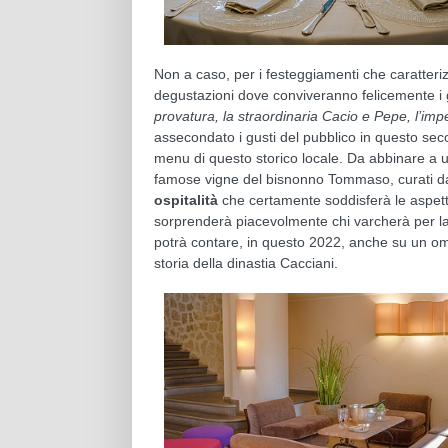
Non a caso, per i festeggiamenti che caratter
degustazioni dove conviveranno felicemente i g
provatura, la straordinaria Cacio e Pepe, l’imp
assecondato i gusti del pubblico in questo seco
menu di questo storico locale. Da abbinare a una
famose vigne del bisnonno Tommaso, curati dal
ospitalità
che certamente soddisferà le aspetta
sorprenderà piacevolmente chi varcherà per la
potrà contare, in questo 2022, anche su un oma
storia della dinastia Cacciani.