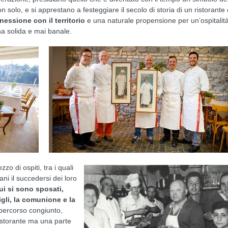
on solo, e si apprestano a festeggiare il secolo di storia di un ristorante
nessione con il territorio
e una naturale propensione per un’ospitalit
na solida e mai banale.
o di ospiti, tra i quali
ni il succedersi dei loro
i si sono sposati,
igli, la comunione e la
 percorso congiunto,
istorante ma una parte