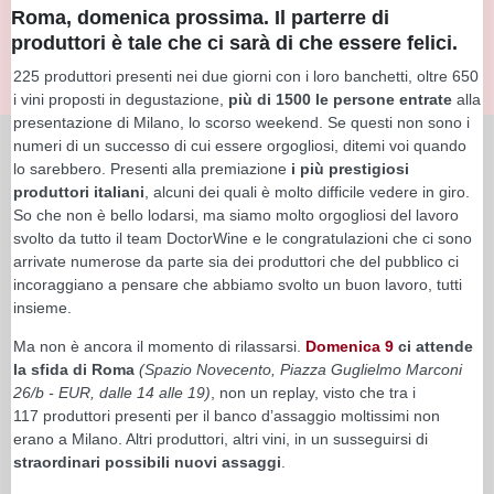
Roma, domenica prossima. Il parterre di
produttori è tale che ci sarà di che essere felici.
225 produttori presenti nei due giorni con i loro banchetti, oltre 650
i vini proposti in degustazione,
più di 1500 le persone entrate
alla
presentazione di Milano, lo scorso weekend. Se questi non sono i
numeri di un successo di cui essere orgogliosi, ditemi voi quando
lo sarebbero. Presenti alla premiazione
i più prestigiosi
produttori italiani
, alcuni dei quali è molto difficile vedere in giro.
So che non è bello lodarsi, ma siamo molto orgogliosi del lavoro
svolto da tutto il team DoctorWine e le congratulazioni che ci sono
arrivate numerose da parte sia dei produttori che del pubblico ci
incoraggiano a pensare che abbiamo svolto un buon lavoro, tutti
insieme.
Ma non è ancora il momento di rilassarsi.
Domenica 9
ci attende
la sfida di Roma
(Spazio Novecento, Piazza Guglielmo Marconi
26/b - EUR, dalle 14 alle 19)
, non un replay, visto che tra i
117 produttori presenti per il banco d’assaggio moltissimi non
erano a Milano. Altri produttori, altri vini, in un susseguirsi di
straordinari possibili nuovi assaggi
.