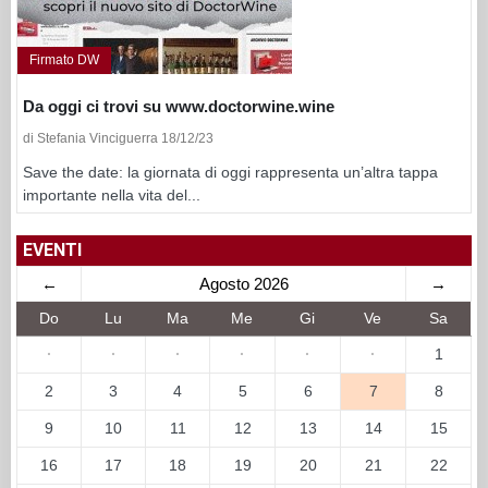
Firmato DW
Da oggi ci trovi su www.doctorwine.wine
di Stefania Vinciguerra 18/12/23
Save the date: la giornata di oggi rappresenta un’altra tappa
importante nella vita del...
EVENTI
←
Agosto 2026
→
Do
Lu
Ma
Me
Gi
Ve
Sa
·
·
·
·
·
·
1
2
3
4
5
6
7
8
9
10
11
12
13
14
15
16
17
18
19
20
21
22