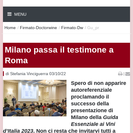
MENU
Home
/
Firmato-Doctorwine
/
Firmato-Dw
/
Gu_pr
Milano passa il testimone a
Roma
di Stefania Vinciguerra 03/10/22
|
Spero di non apparire
autoreferenziale
proclamando il
successo della
presentazione di
Milano della
Guida
Essenziale ai Vini
d’Italia 2023
. Non ci resta che invitarvi tutti a