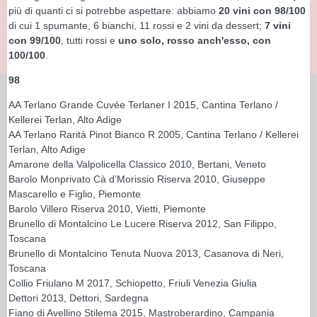
più di quanti ci si potrebbe aspettare: abbiamo
20 vini con 98/100
di cui 1 spumante, 6 bianchi, 11 rossi e 2 vini da dessert;
7 vini
con 99/100
, tutti rossi e
uno solo, rosso anch'esso, con
100/100
.
98
AA Terlano Grande Cuvée Terlaner I 2015, Cantina Terlano /
Kellerei Terlan, Alto Adige
AA Terlano Rarità Pinot Bianco R 2005, Cantina Terlano / Kellerei
Terlan, Alto Adige
Amarone della Valpolicella Classico 2010, Bertani, Veneto
Barolo Monprivato Cà d’Morissio Riserva 2010, Giuseppe
Mascarello e Figlio, Piemonte
Barolo Villero Riserva 2010, Vietti, Piemonte
Brunello di Montalcino Le Lucere Riserva 2012, San Filippo,
Toscana
Brunello di Montalcino Tenuta Nuova 2013, Casanova di Neri,
Toscana
Collio Friulano M 2017, Schiopetto, Friuli Venezia Giulia
Dettori 2013, Dettori, Sardegna
Fiano di Avellino Stilema 2015, Mastroberardino, Campania