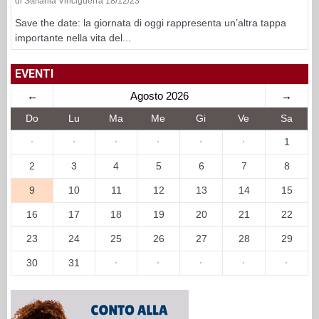
di Stefania Vinciguerra 18/12/23
Save the date: la giornata di oggi rappresenta un’altra tappa
importante nella vita del...
EVENTI
←
Agosto 2026
→
Do
Lu
Ma
Me
Gi
Ve
Sa
·
·
·
·
·
·
1
2
3
4
5
6
7
8
9
10
11
12
13
14
15
16
17
18
19
20
21
22
23
24
25
26
27
28
29
30
31
·
·
·
·
·