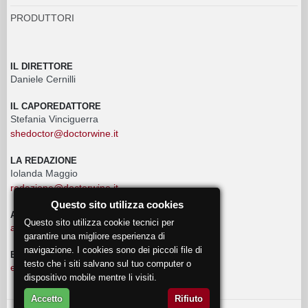
PRODUTTORI
IL DIRETTORE
Daniele Cernilli
IL CAPOREDATTORE
Stefania Vinciguerra
shedoctor@doctorwine.it
LA REDAZIONE
Iolanda Maggio
redazione@doctorwine.it
Questo sito utilizza cookies
ADVERTISING
Questo sito utilizza cookie tecnici per
advertising@doctorwine.it
garantire una migliore esperienza di
navigazione. I cookies sono dei piccoli file di
EVENTI
testo che i siti salvano sul tuo computer o
eventi@doctorwine.it
dispositivo mobile mentre li visiti.
Accetto
Rifiuto