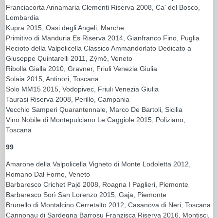
Franciacorta Annamaria Clementi Riserva 2008, Ca' del Bosco,
Lombardia
Kupra 2015, Oasi degli Angeli, Marche
Primitivo di Manduria Es Riserva 2014, Gianfranco Fino, Puglia
Recioto della Valpolicella Classico Ammandorlato Dedicato a
Giuseppe Quintarelli 2011, Zýmē, Veneto
Ribolla Gialla 2010, Gravner, Friuli Venezia Giulia
Solaia 2015, Antinori, Toscana
Solo MM15 2015, Vodopivec, Friuli Venezia Giulia
Taurasi Riserva 2008, Perillo, Campania
Vecchio Samperi Quarantennale, Marco De Bartoli, Sicilia
Vino Nobile di Montepulciano Le Caggiole 2015, Poliziano,
Toscana
99
Amarone della Valpolicella Vigneto di Monte Lodoletta 2012,
Romano Dal Forno, Veneto
Barbaresco Crichet Pajé 2008, Roagna I Paglieri, Piemonte
Barbaresco Sorì San Lorenzo 2015, Gaja, Piemonte
Brunello di Montalcino Cerretalto 2012, Casanova di Neri, Toscana
Cannonau di Sardegna Barrosu Franzisca Riserva 2016, Montisci,