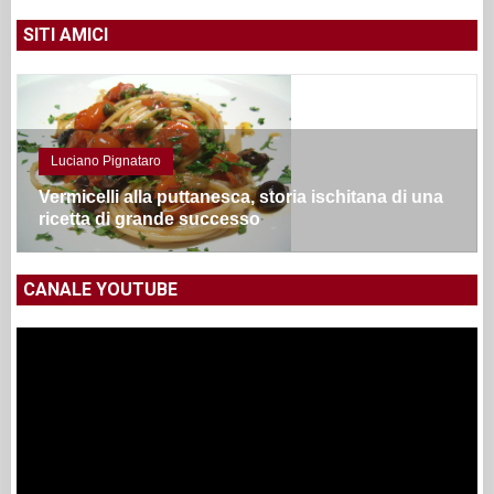
SITI AMICI
Luciano Pignataro
Vermicelli alla puttanesca, storia ischitana di una
ricetta di grande successo
CANALE YOUTUBE