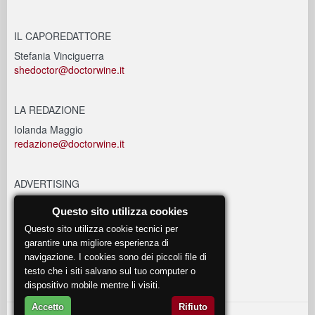
IL CAPOREDATTORE
Stefania Vinciguerra
shedoctor@doctorwine.it
LA REDAZIONE
Iolanda Maggio
redazione@doctorwine.it
ADVERTISING
advertising@doctorwine.it
Questo sito utilizza cookies
Questo sito utilizza cookie tecnici per
EVENTI
garantire una migliore esperienza di
navigazione. I cookies sono dei piccoli file di
eventi@doctorwine.it
testo che i siti salvano sul tuo computer o
dispositivo mobile mentre li visiti.
Accetto
Rifiuto