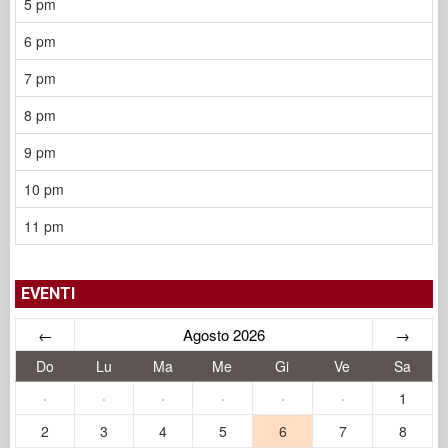
5 pm
6 pm
7 pm
8 pm
9 pm
10 pm
11 pm
EVENTI
←
Agosto 2026
→
Do
Lu
Ma
Me
Gi
Ve
Sa
·
·
·
·
·
·
1
2
3
4
5
6
7
8