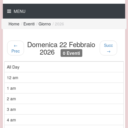
MENU
Home
/
Eventi
/
Giorno
/
2026
Domenica 22 Febbraio
←
Succ
2026
Prec
→
0 Eventi
All Day
12 am
1 am
2 am
3 am
4 am