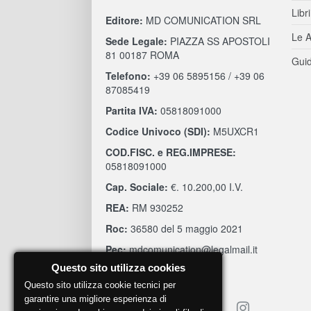
Libri
Editore:
MD COMUNICATION SRL
Le A
Sede Legale:
PIAZZA SS APOSTOLI
81 00187 ROMA
Guid
Telefono:
+39 06 5895156 / +39 06
87085419
Partita IVA:
05818091000
Codice Univoco (SDI):
M5UXCR1
COD.FISC. e REG.IMPRESE:
05818091000
Cap. Sociale:
€. 10.200,00 I.V.
REA:
RM 930252
Roc:
36580 del 5 maggio 2021
Pec:
mdcomunication@legalmail.it
Questo sito utilizza cookies
Questo sito utilizza cookie tecnici per
garantire una migliore esperienza di