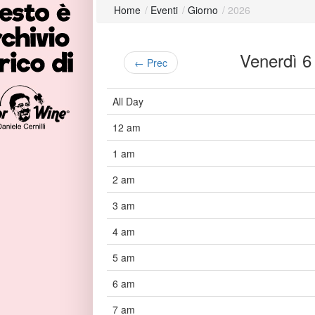
Home
/
Eventi
/
Giorno
/
2026
Venerdì 
← Prec
All Day
12 am
1 am
2 am
3 am
4 am
5 am
6 am
7 am