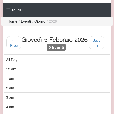
MENU
Home
/
Eventi
/
Giorno
/
2026
Giovedì 5 Febbraio 2026
←
Succ
Prec
→
0 Eventi
All Day
12 am
1 am
2 am
3 am
4 am