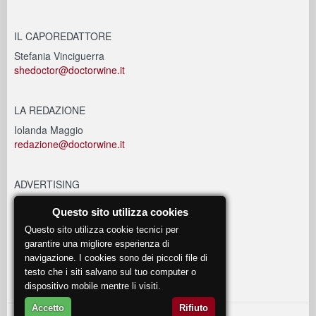
IL CAPOREDATTORE
Stefania Vinciguerra
shedoctor@doctorwine.it
LA REDAZIONE
Iolanda Maggio
redazione@doctorwine.it
ADVERTISING
advertising@doctorwine.it
Questo sito utilizza cookies
Questo sito utilizza cookie tecnici per
EVENTI
garantire una migliore esperienza di
navigazione. I cookies sono dei piccoli file di
eventi@doctorwine.it
testo che i siti salvano sul tuo computer o
dispositivo mobile mentre li visiti.
Accetto
Rifiuto