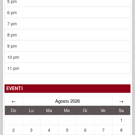
5 pm
6 pm
7 pm
8 pm
9 pm
10 pm
11 pm
EVENTI
←
Agosto 2026
→
Do
Lu
Ma
Me
Gi
Ve
Sa
·
·
·
·
·
·
1
2
3
4
5
6
7
8