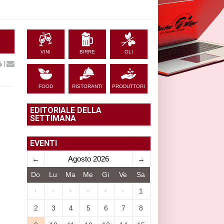
VINI
BIRRE
OLI
|
FOOD
RISTORANTI
PRODUTTORI
EDITORIALE DELLA
SETTIMANA
EVENTI
←
Agosto 2026
→
Do
Lu
Ma
Me
Gi
Ve
Sa
·
·
·
·
·
·
1
2
3
4
5
6
7
8