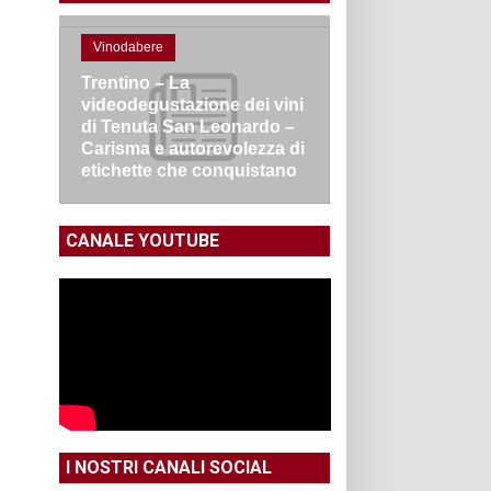
Vinodabere
Trentino – La
videodegustazione dei vini
di Tenuta San Leonardo –
Carisma e autorevolezza di
etichette che conquistano
CANALE YOUTUBE
I NOSTRI CANALI SOCIAL