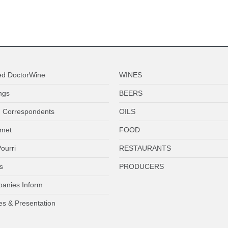
ed DoctorWine
WINES
ngs
BEERS
 Correspondents
OILS
met
FOOD
ourri
RESTAURANTS
s
PRODUCERS
anies Inform
es & Presentation