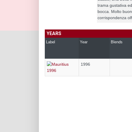
trama gustativa ed
bocca. Molto buono 
corrispondenza olf
YEARS
Label
Year
Blends
1996