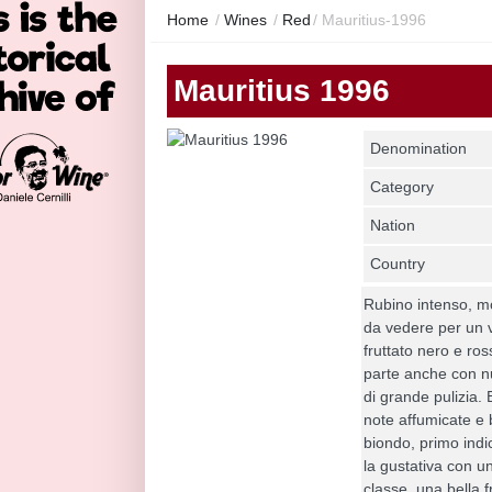
Home
/
Wines
/
Red
/
Mauritius-1996
Mauritius 1996
Denomination
Category
Nation
Country
Rubino intenso, mo
da vedere per un v
fruttato nero e ross
parte anche con 
di grande pulizia.
note affumicate e
biondo, primo indi
la gustativa con u
classe, una bella 