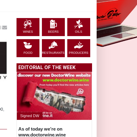
|
WINES
BEERS
OILS
FOOD
RESTAURANTS
PRODUCERS
EDITORIAL OF THE WEEK
00,
Signed DW
As of today we’re on
www.doctorwine.wine