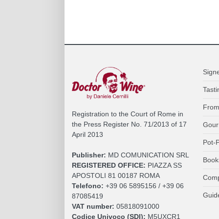
Sign
Tasti
From
Registration to the Court of Rome in
the Press Register No. 71/2013 of 17
Gour
April 2013
Pot-P
Publisher:
MD COMUNICATION SRL
Book
REGISTERED OFFICE:
PIAZZA SS
APOSTOLI 81 00187 ROMA
Comp
Telefono:
+39 06 5895156 / +39 06
Guid
87085419
VAT number:
05818091000
Codice Univoco (SDI):
M5UXCR1