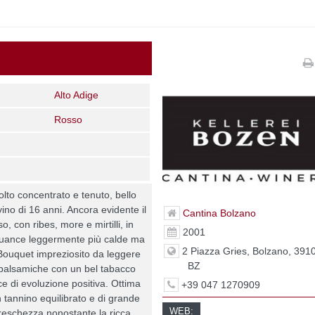
Alto Adige
Rosso
lto concentrato e tenuto, bello
ino di 16 anni. Ancora evidente il
Cantina Bolzano
o, con ribes, more e mirtilli, in
2001
nuance leggermente più calde ma
2 Piazza Gries, Bolzano, 391
 Bouquet impreziosito da leggere
BZ
 balsamiche con un bel tabacco
ce di evoluzione positiva. Ottima
+39 047 1270909
n tannino equilibrato e di grande
WEB:
freschezza nonostante la ricca