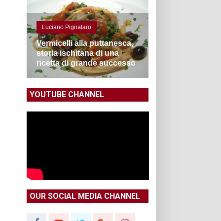
Luciano Pignataro
Vermicelli alla puttanesca,
storia ischitana di una
ricetta di grande successo
YOUTUBE CHANNEL
OUR SOCIAL MEDIA CHANNEL