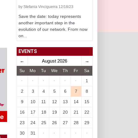
by Stefania Vinciguerra 12/18/23
Save the date: today represents
another important step in the
evolution of our network. From now
on...
EVENTS
←
August 2026
→
Su
Mo
Tu
We
Th
Fr
Sa
·
·
·
·
·
·
1
2
3
4
5
6
7
8
9
10
11
12
13
14
15
16
17
18
19
20
21
22
23
24
25
26
27
28
29
30
31
·
·
·
·
·