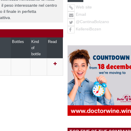
 il peso interessante nel centro
Web site
il finale in perfetta
Email
attiva.
@CantinaBolzano
KellereiBozen
Bottles
Kind
Read
of
bottle