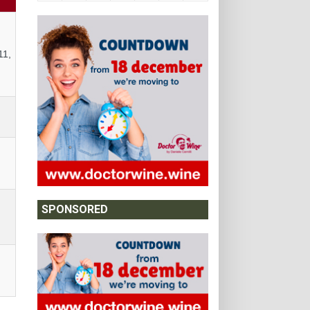
Y
11,
SPONSORED