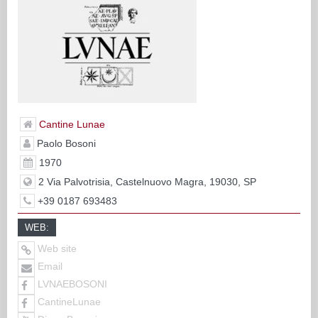
Cantine Lunae
Paolo Bosoni
1970
2 Via Palvotrisia, Castelnuovo Magra, 19030, SP
+39 0187 693483
WEB:
Web site
Email
LVNAEBOSONI
CantineLunae