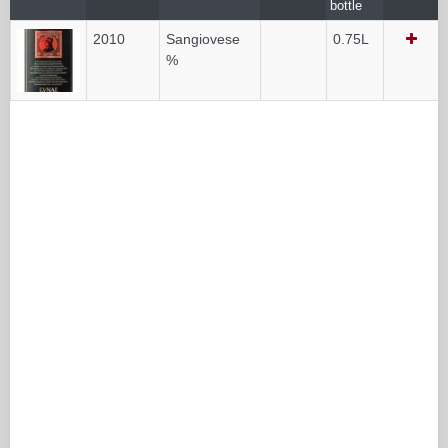
bottle
2010
Sangiovese
0.75L
%