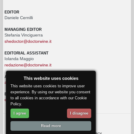
EDITOR
Daniele Cernilli
MANAGING EDITOR
Stefania Vinciguerra
shedoctor@doctorwine.it
EDITORIAL ASSISTANT
Iolanda Maggio
redazione@doctorwine.it
ADVERTISING
This website uses cookies
advertising@doctorwine.it
This website uses cookies to improve user
experience. By using our website you consent
EDITORIAL STAFF
to all cookies in accordance with our Cookie
eventi@doctorwine.it
Policy.
I agree
I disagree
© 2018
DoctorWine
.
Read more
Who we are
Authors
Contact us
Privacy