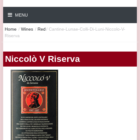
MENU
Home
/
Wines
/
Red
/
Cantine-Lunae-Colli-Di-Luni-Niccolo-V-
Riserva
Niccolò V Riserva