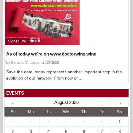
Signed DW
As of today we’re on www.doctorwine.wine
by Stefania Vinciguerra 12/18/23
Save the date: today represents another important step in the
evolution of our network. From now on...
EVENTS
←
August 2026
→
Su
Mo
Tu
We
Th
Fr
Sa
·
·
·
·
·
·
1
2
3
4
5
6
7
8