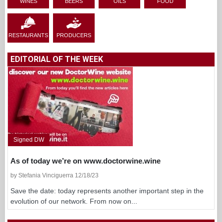
WINES
BEERS
OILS
FOOD
RESTAURANTS
PRODUCERS
EDITORIAL OF THE WEEK
Signed DW
As of today we’re on www.doctorwine.wine
by Stefania Vinciguerra 12/18/23
Save the date: today represents another important step in the
evolution of our network. From now on...