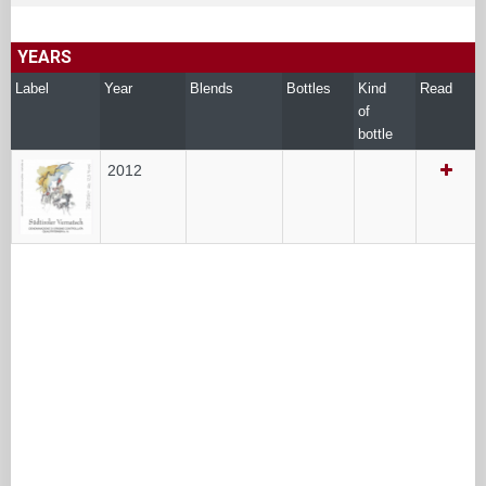
YEARS
Label
Year
Blends
Bottles
Kind
Read
of
bottle
2012