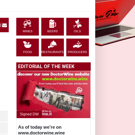
|
WINES
BEERS
OILS
FOOD
RESTAURANTS
PRODUCERS
EDITORIAL OF THE WEEK
Signed DW
As of today we’re on
www.doctorwine.wine