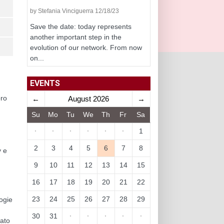
by Stefania Vinciguerra 12/18/23
Save the date: today represents
another important step in the
evolution of our network. From now
on...
EVENTS
oro
←
August 2026
→
Su
Mo
Tu
We
Th
Fr
Sa
·
·
·
·
·
·
1
2
3
4
5
6
7
8
y e
9
10
11
12
13
14
15
16
17
18
19
20
21
22
23
24
25
26
27
28
29
ogie
30
31
·
·
·
·
·
sato