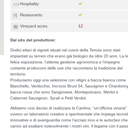
Hospitality:
Restaurants:
Vineyard acres:
12
Dal sito del produttore:
Dodici ettari di vigneti situati nel cuore della Tenuta sono stati
impiantati su terreni che erano già biologici da oltre 20 anni. La l
felice esposizione, l’attenta gestione agronomica e l’impegno
costante producono delle uve che raccontano la tradizione del
territorio.
Produciamo oggi una selezione con vitigni a bacca bianca come
Bianchello, Verdicchio, Incrocio Bruni 54, Sauvignon e Chardonn
bacca rossa che sono Sangiovese, Montepulciano, Merlot e
Cabernet Sauvignon, Syrah e Petit Verdot.
Abbiamo così deciso di realizzare la Cantina, “un’officina vinaria”
ovvero un laboratorio creativo e sperimentale che impiega tecnol
innovative e di avanguardia come l’acciaio inox e le autoclavi che
vanno ad esaltare notevolmente i nostri vini. Il legame con il pas