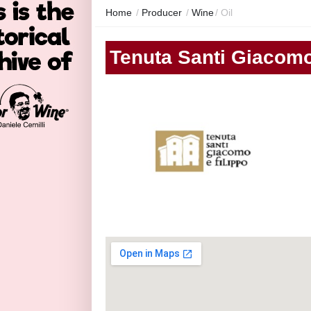
Home
/
Producer
/
Wine
/
Oil
Tenuta Santi Giacomo