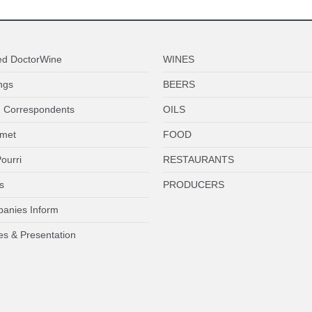
ed DoctorWine
WINES
ngs
BEERS
 Correspondents
OILS
met
FOOD
ourri
RESTAURANTS
s
PRODUCERS
anies Inform
es & Presentation