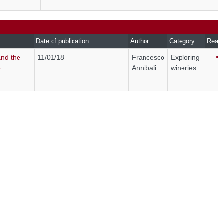
Date of publication
Author
Category
Rea
and the
11/01/18
Francesco
Exploring
e
Annibali
wineries