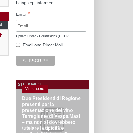
being kept informed.
*
Email
d
Update Privacy Permissions (GDPR)
Email and Direct Mail
SITI AMICI
Vinodabere
Due Presidenti di Regione
presenti per la
presentazione del vino
Terregiunte di Vespa/Masi
– ma non si dovrebbero
tutelare la tipicità e