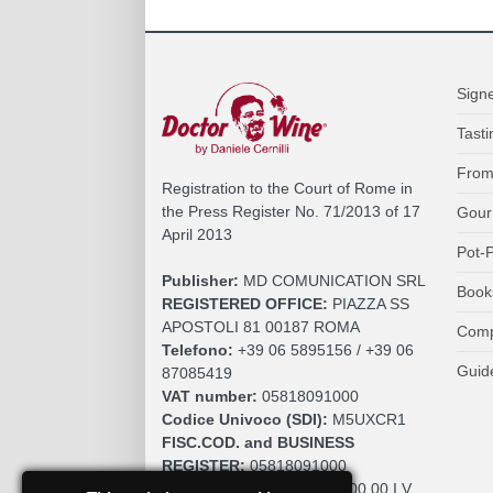
Sign
Tasti
From
Registration to the Court of Rome in
the Press Register No. 71/2013 of 17
Gour
April 2013
Pot-P
Publisher:
MD COMUNICATION SRL
Book
REGISTERED OFFICE:
PIAZZA SS
APOSTOLI 81 00187 ROMA
Comp
Telefono:
+39 06 5895156 / +39 06
Guid
87085419
VAT number:
05818091000
Codice Univoco (SDI):
M5UXCR1
FISC.COD. and BUSINESS
REGISTER:
05818091000
SOCIAL CAPITAL:
€. 10.200,00 I.V.