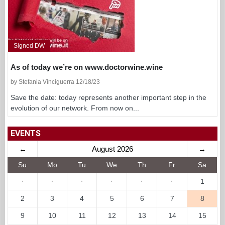
Signed DW
As of today we’re on www.doctorwine.wine
by Stefania Vinciguerra 12/18/23
Save the date: today represents another important step in the
evolution of our network. From now on...
EVENTS
←
August 2026
→
Su
Mo
Tu
We
Th
Fr
Sa
·
·
·
·
·
·
1
2
3
4
5
6
7
8
9
10
11
12
13
14
15