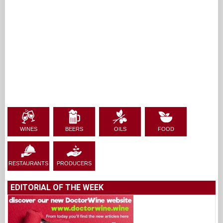
WINES
BEERS
OILS
FOOD
RESTAURANTS
PRODUCERS
EDITORIAL OF THE WEEK