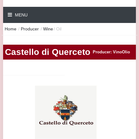
MENU
Home
/
Producer
/
Wine
/
Oil
Castello di Querceto
Producer: VinoOlio
|