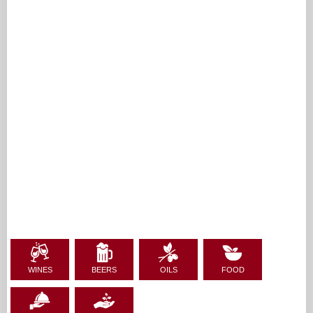
WINES
BEERS
OILS
FOOD