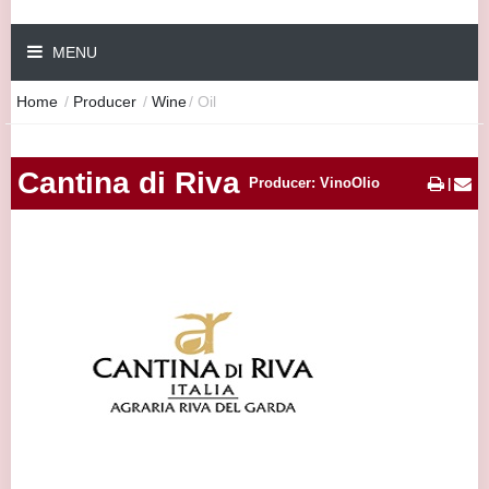
MENU
Home
/
Producer
/
Wine
/
Oil
Cantina di Riva
Producer: VinoOlio
|