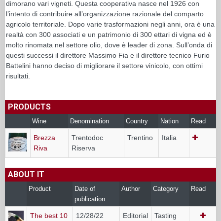
dimorano vari vigneti. Questa cooperativa nasce nel 1926 con
l’intento di contribuire all’organizzazione razionale del comparto
agricolo territoriale. Dopo varie trasformazioni negli anni, ora è una
realtà con 300 associati e un patrimonio di 300 ettari di vigna ed è
molto rinomata nel settore olio, dove è leader di zona. Sull’onda di
questi successi il direttore Massimo Fia e il direttore tecnico Furio
Battelini hanno deciso di migliorare il settore vinicolo, con ottimi
risultati.
PRODUCTS
Wine
Denomination
Country
Nation
Read
Brezza
Trentodoc
Trentino
Italia
Riva
Riserva
ABOUT IT
Product
Date of
Author
Category
Read
publication
The best 10
12/28/22
Editorial
Tasting