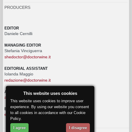
PRODUCERS
EDITOR
Daniele Cernilli
MANAGING EDITOR
Stefania Vinciguerra
shedoctor@doctorwine.it
EDITORIAL ASSISTANT
Iolanda Maggio
redazione@doctorwine.it
ADVERTISING
This website uses cookies
advertising@doctorwine.it
This website uses cookies to improve user
experience. By using our website you consent
EDITORIAL STAFF
to all cookies in accordance with our Cookie
eventi@doctorwine.it
Policy.
I agree
I disagree