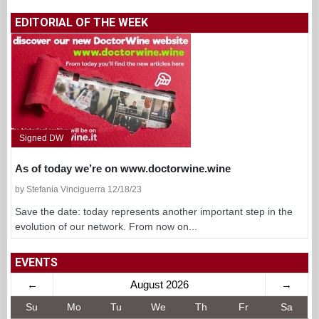
EDITORIAL OF THE WEEK
Signed DW
As of today we’re on www.doctorwine.wine
by Stefania Vinciguerra 12/18/23
Save the date: today represents another important step in the
evolution of our network. From now on...
EVENTS
←
August 2026
→
Su
Mo
Tu
We
Th
Fr
Sa