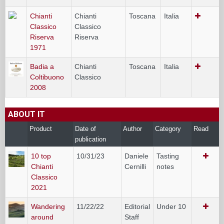
Chianti
Chianti
Toscana
Italia
Classico
Classico
Riserva
Riserva
1971
Badia a
Chianti
Toscana
Italia
Coltibuono
Classico
2008
ABOUT IT
Product
Date of
Author
Category
Read
publication
10 top
10/31/23
Daniele
Tasting
Chianti
Cernilli
notes
Classico
2021
Wandering
11/22/22
Editorial
Under 10
around
Staff