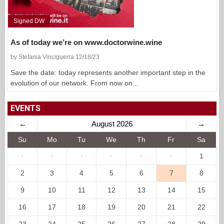
Signed DW
As of today we’re on www.doctorwine.wine
by Stefania Vinciguerra 12/18/23
Save the date: today represents another important step in the
evolution of our network. From now on...
EVENTS
←
August 2026
→
Su
Mo
Tu
We
Th
Fr
Sa
·
·
·
·
·
·
1
2
3
4
5
6
7
8
9
10
11
12
13
14
15
16
17
18
19
20
21
22
23
24
25
26
27
28
29