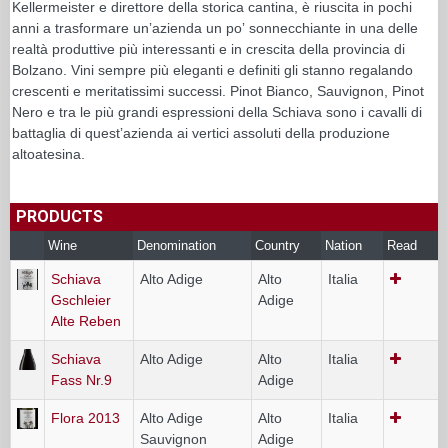
Kellermeister e direttore della storica cantina, è riuscita in pochi
anni a trasformare unʼazienda un poʼ sonnecchiante in una delle
realtà produttive più interessanti e in crescita della provincia di
Bolzano. Vini sempre più eleganti e definiti gli stanno regalando
crescenti e meritatissimi successi. Pinot Bianco, Sauvignon, Pinot
Nero e tra le più grandi espressioni della Schiava sono i cavalli di
battaglia di questʼazienda ai vertici assoluti della produzione
altoatesina.
PRODUCTS
Wine
Denomination
Country
Nation
Read
Schiava
Alto Adige
Alto
Italia
Gschleier
Adige
Alte Reben
Schiava
Alto Adige
Alto
Italia
Fass Nr.9
Adige
Flora 2013
Alto Adige
Alto
Italia
Sauvignon
Adige