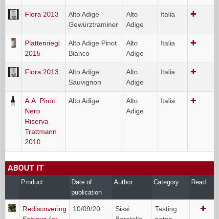
Flora 2013
Alto Adige
Alto
Italia
Gewürztraminer
Adige
Plattenriegl
Alto Adige Pinot
Alto
Italia
2015
Bianco
Adige
Flora 2013
Alto Adige
Alto
Italia
Sauvignon
Adige
A.A. Pinot
Alto Adige
Alto
Italia
Nero
Adige
Riserva
Trattmann
2010
ABOUT IT
Product
Date of
Author
Category
Read
publication
Rediscovering
10/09/20
Sissi
Tasting
Schiava (or
Baratella
notes