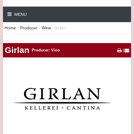
MENU
Home
/
Producer
/
Wine
/
Girlan
Girlan
Producer: Vino
|