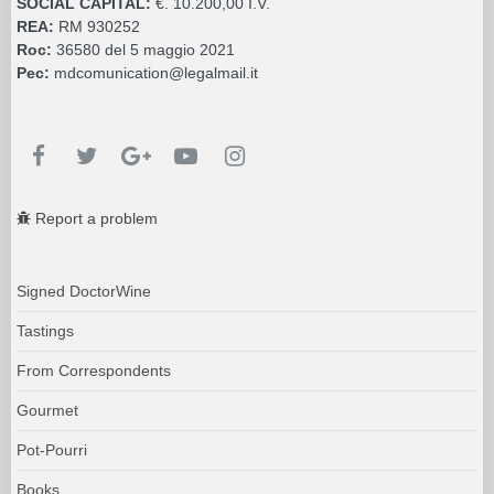
SOCIAL CAPITAL:
€. 10.200,00 I.V.
REA:
RM 930252
Roc:
36580 del 5 maggio 2021
Pec:
mdcomunication@legalmail.it
Report a problem
Signed DoctorWine
Tastings
From Correspondents
Gourmet
Pot-Pourri
Books