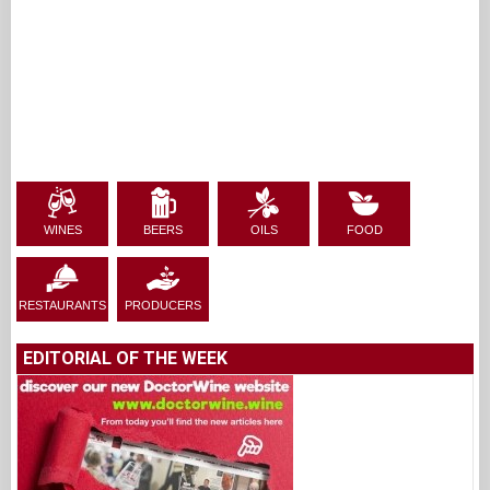
WINES
BEERS
OILS
FOOD
RESTAURANTS
PRODUCERS
EDITORIAL OF THE WEEK