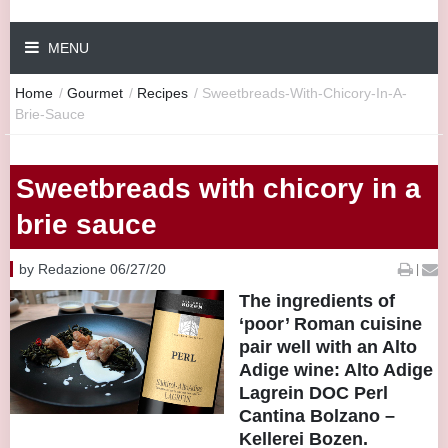
MENU
Home
/
Gourmet
/
Recipes
/
Sweetbreads-With-Chicory-In-A-
Brie-Sauce
Sweetbreads with chicory in a
brie sauce
by Redazione 06/27/20
|
The ingredients of
‘poor’ Roman cuisine
pair well with an Alto
Adige wine: Alto Adige
Lagrein DOC Perl
Cantina Bolzano –
Kellerei Bozen.