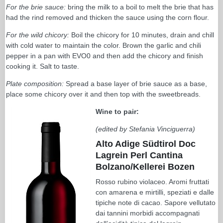
For the brie sauce:
bring the milk to a boil to melt the brie that has
had the rind removed and thicken the sauce using the corn flour.
For the wild chicory:
Boil the chicory for 10 minutes, drain and chill
with cold water to maintain the color. Brown the garlic and chili
pepper in a pan with EVO0 and then add the chicory and finish
cooking it. Salt to taste.
Plate composition:
Spread a base layer of brie sauce as a base,
place some chicory over it and then top with the sweetbreads.
Wine to pair:
(edited by Stefania Vinciguerra)
Alto Adige Südtirol Doc
Lagrein Perl Cantina
Bolzano/Kellerei Bozen
Rosso rubino violaceo. Aromi fruttati
con amarena e mirtilli, speziati e dalle
tipiche note di cacao. Sapore vellutato
dai tannini morbidi accompagnati