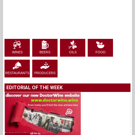
WINES
BEERS
OILS
FOOD
RESTAURANTS
PRODUCERS
EDITORIAL OF THE WEEK