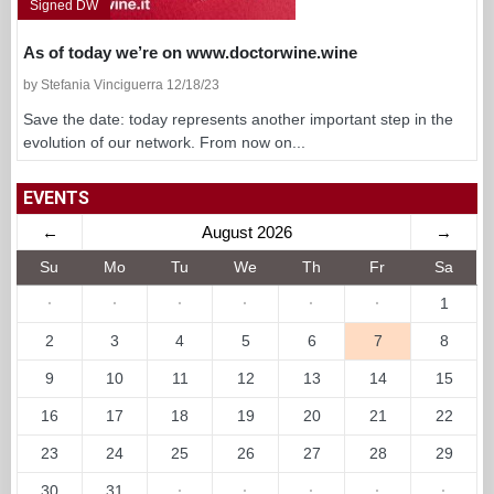
Signed DW
As of today we’re on www.doctorwine.wine
by Stefania Vinciguerra 12/18/23
Save the date: today represents another important step in the
evolution of our network. From now on...
EVENTS
←
August 2026
→
Su
Mo
Tu
We
Th
Fr
Sa
·
·
·
·
·
·
1
2
3
4
5
6
7
8
9
10
11
12
13
14
15
16
17
18
19
20
21
22
23
24
25
26
27
28
29
30
31
·
·
·
·
·