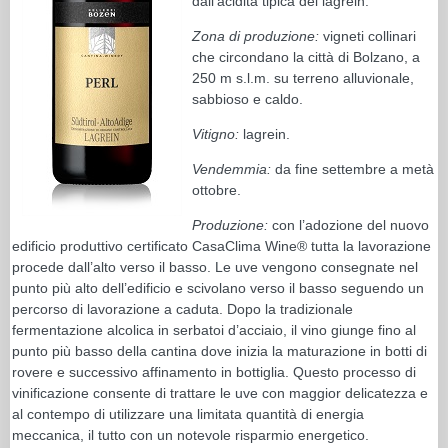
dall’acidità tipica del lagrein.
Zona di produzione:
vigneti collinari
che circondano la città di Bolzano, a
250 m s.l.m. su terreno alluvionale,
sabbioso e caldo.
Vitigno:
lagrein.
Vendemmia:
da fine settembre a metà
ottobre.
Produzione:
con l’adozione del nuovo
edificio produttivo certificato CasaClima Wine® tutta la lavorazione
procede dall’alto verso il basso. Le uve vengono consegnate nel
punto più alto dell’edificio e scivolano verso il basso seguendo un
percorso di lavorazione a caduta. Dopo la tradizionale
fermentazione alcolica in serbatoi d’acciaio, il vino giunge fino al
punto più basso della cantina dove inizia la maturazione in botti di
rovere e successivo affinamento in bottiglia. Questo processo di
vinificazione consente di trattare le uve con maggior delicatezza e
al contempo di utilizzare una limitata quantità di energia
meccanica, il tutto con un notevole risparmio energetico.