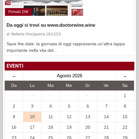
Firmato DW
Da oggi ci trovi su www.doctorwine.wine
di Stefania Vinciguerra 18/12/23
Save the date: la giornata di oggi rappresenta un’altra tappa
importante nella vita del...
EVENTI
←
Agosto 2026
→
Do
Lu
Ma
Me
Gi
Ve
Sa
·
·
·
·
·
·
1
2
3
4
5
6
7
8
9
10
11
12
13
14
15
16
17
18
19
20
21
22
23
24
25
26
27
28
29