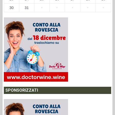
30
31
·
·
·
·
·
SPONSORIZZATI