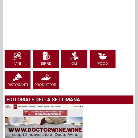
VINI
BIRRE
OLI
FOOD
RISTORANTI
PRODUTTORI
EDITORIALE DELLA SETTIMANA