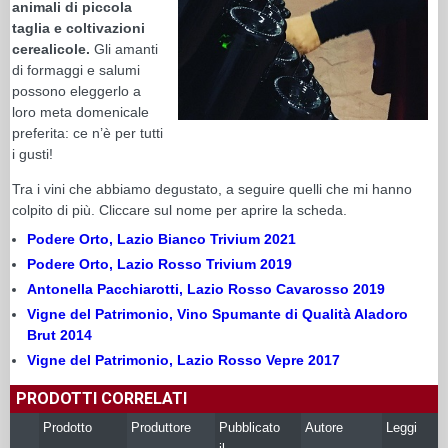
animali di piccola
taglia e coltivazioni
cerealicole.
Gli amanti
di formaggi e salumi
possono eleggerlo a
loro meta domenicale
preferita: ce n’è per tutti
i gusti!
Tra i vini che abbiamo degustato, a seguire quelli che mi hanno
colpito di più. Cliccare sul nome per aprire la scheda.
Podere Orto, Lazio Bianco Trivium 2021
Podere Orto, Lazio Rosso Trivium 2019
Antonella Pacchiarotti, Lazio Rosso Cavarosso 2019
Vigne del Patrimonio, Vino Spumante di Qualità Aladoro
Brut 2014
Vigne del Patrimonio, Lazio Rosso Vepre 2017
PRODOTTI CORRELATI
Prodotto
Produttore
Pubblicato
Autore
Leggi