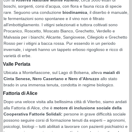
boschi, sorgenti, corsi d’acqua, con flora e fauna ricca di specie
rare. Seguono una conduzione
biodinamica
, il diserbo è manuale,
le fermentazioni sono spontanee e il vino non è filtrato
all’imbottigliamento. I vitigni selezionati e tuttora coltivati sono
Procanico, Roscetto, Moscato Bianco, Grechetto, Verdello e
Malvasia per i bianchi; Alicante, Sangiovese, Ciliegiolo e Grechetto
Rosso per i vitigni a bacca rossa. Pur essendo in un periodo
invernale, i vigneti hanno un tappeto erboso rigoglioso e ricco di
varietà di erbe.
Valle Perlata
Ubicata a Montefiascone, sul Lago di Bolsena, alleva
maiali di
Cinta Senese, Nero Casertano e Nero d’Abruzzo
allo stato
brado in una immensa tenuta, condotta in regime biologico.
Fattoria di Alice
Dopo una veloce visita alla bellissima città di Viterbo, siamo andati
alla Fattoria di Alice, che è
motore di inclusione sociale della
Cooperativa Fattorie Solidali:
persone in grave difficoltà sociale
possono seguire corsi di formazione tenuti da esperti – agronomi,
psicologi, biologi – tutti abilitati a lavorare con pazienti psichiatrici e