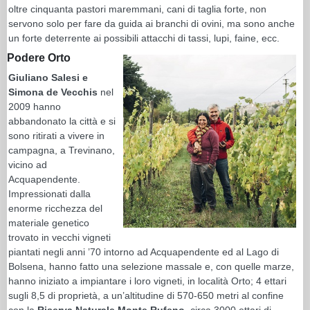
oltre cinquanta pastori maremmani, cani di taglia forte, non
servono solo per fare da guida ai branchi di ovini, ma sono anche
un forte deterrente ai possibili attacchi di tassi, lupi, faine, ecc.
Podere Orto
Giuliano Salesi e
Simona de Vecchis
nel
2009 hanno
abbandonato la città e si
sono ritirati a vivere in
campagna, a Trevinano,
vicino ad
Acquapendente.
Impressionati dalla
enorme ricchezza del
materiale genetico
trovato in vecchi vigneti
piantati negli anni ’70 intorno ad Acquapendente ed al Lago di
Bolsena, hanno fatto una selezione massale e, con quelle marze,
hanno iniziato a impiantare i loro vigneti, in località Orto; 4 ettari
sugli 8,5 di proprietà, a un’altitudine di 570-650 metri al confine
con la
Riserva Naturale Monte Rufeno
, circa 3000 ettari di