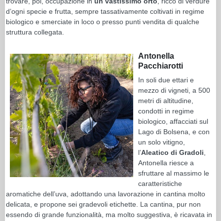
trovare, poi, occupazione in
un vastissimo orto
, ricco di verdure
d’ogni specie e frutta, sempre tassativamente coltivati in regime
biologico e smerciate in loco o presso punti vendita di qualche
struttura collegata.
Antonella
Pacchiarotti
In soli due ettari e
mezzo di vigneti, a 500
metri di altitudine,
condotti in regime
biologico, affacciati sul
Lago di Bolsena, e con
un solo vitigno,
l’
Aleatico di Gradoli
,
Antonella riesce a
sfruttare al massimo le
caratteristiche
aromatiche dell’uva, adottando una lavorazione in cantina molto
delicata, e propone sei gradevoli etichette. La cantina, pur non
essendo di grande funzionalità, ma molto suggestiva, è ricavata in