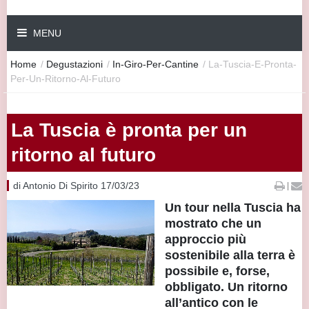
MENU
Home
/
Degustazioni
/
In-Giro-Per-Cantine
/
La-Tuscia-E-Pronta-
Per-Un-Ritorno-Al-Futuro
La Tuscia è pronta per un
ritorno al futuro
di Antonio Di Spirito 17/03/23
|
Un tour nella Tuscia ha
mostrato che un
approccio più
sostenibile alla terra è
possibile e, forse,
obbligato. Un ritorno
all’antico con le