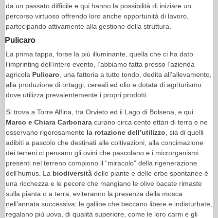
da un passato difficile e qui hanno la possibilità di iniziare un
percorso virtuoso offrendo loro anche opportunità di lavoro,
partecipando attivamente alla gestione della struttura.
Pulicaro
La prima tappa, forse la più illuminante, quella che ci ha dato
l’imprinting dell’intero evento, l’abbiamo fatta presso l’azienda
agricola
Pulicaro
, una fattoria a tutto tondo, dedita all’allevamento,
alla produzione di ortaggi, cereali ed olio e dotata di agriturismo
dove utilizza prevalentemente i propri prodotti.
Si trova a Torre Alfina, tra Orvieto ed il Lago di Bolsena, e qui
Marco e Chiara Carbonara
curano circa cento ettari di terra e ne
osservano rigorosamente
la rotazione dell’utilizzo
, sia di quelli
adibiti a pascolo che destinati alle coltivazioni; alla concimazione
dei terreni ci pensano gli ovini che pascolano e i microrganismi
presenti nel terreno compiono il “miracolo” della rigenerazione
dell’humus. La
biodiversità
delle piante e delle erbe spontanee è
una ricchezza e le pecore che mangiano le olive bacate rimaste
sulla pianta o a terra, eviteranno la presenza della mosca
nell’annata successiva; le galline che beccano libere e indisturbate,
regalano più uova, di qualità superiore, come le loro carni e gli