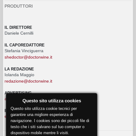
PRODUTTORI
IL DIRETTORE
Daniele Cernilli
IL CAPOREDATTORE
Stefania Vinciguerra
shedoctor@doctorwine.it
LA REDAZIONE
Iolanda Maggio
redazione@doctorwine.it
ADVERTISING
advertising@doctorwine.it
Questo sito utilizza cookies
Questo sito utilizza cookie tecnici per
EVENTI
garantire una migliore esperienza di
eventi@doctorwine.it
navigazione. I cookies sono dei piccoli file di
testo che i siti salvano sul tuo computer o
dispositivo mobile mentre li visiti.