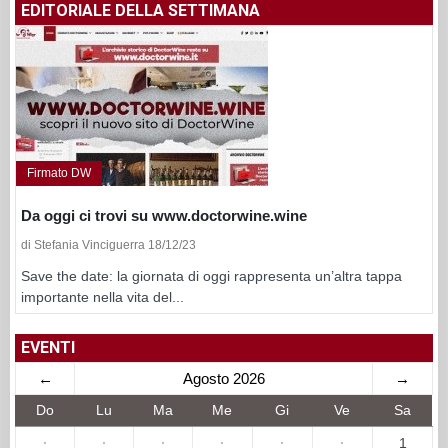
EDITORIALE DELLA SETTIMANA
Firmato DW
Da oggi ci trovi su www.doctorwine.wine
di Stefania Vinciguerra 18/12/23
Save the date: la giornata di oggi rappresenta un’altra tappa
importante nella vita del...
EVENTI
←
Agosto 2026
→
Do
Lu
Ma
Me
Gi
Ve
Sa
·
·
·
·
·
·
1