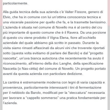
particolarmente.
Alla guida tecnica della sua azienda c’è Valter Fissore, genero di
Elvio, che ha in comune con lui un'ottima conoscenza tecnica e
una viscerale passione per quello che fa, e la trasmette benissimo.
L’azienda è situata nel comune di Novello ma è al centro del cru
più importante di questo comune che è il Ravera. Da una porzione
di questo cru viene prodotto il Vigna Elena, fiore all’occhiello
aziendale del quale abbiamo già scritto in passato. Durante la
visita siamo rimasti affascinati da alcuni vini che troverete riportati
sotto (questa volta evitiamo di parlare dei Barolo) e dal "progetto
nascetta", un'uva bianca autoctona che recentemente ha avuto il
riconoscimento, all'interno della doc Langhe, della specificazione
Nascetta (o Nas-cëtta) del comune di Novello. Un progetto portato
avanti da questa azienda con particolare dedizione.
La cantina è estremamente moderna con legni di varia capacità e
provenienza, particolarmente interessanti i tini di fermentazione
per il nebbiolo da Barolo, modificati per la “steccatura” necessaria
per lavorare a “cappello sommerso” una pratica fondamentale per
l’azienda.