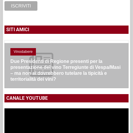
SITI AMICI
Vinodabere
Due Presidenti di Regione presenti per la
presentazione del vino Terregiunte di Vespa/Masi
– ma non si dovrebbero tutelare la tipicità e
territorialità dei vini?
CANALE YOUTUBE