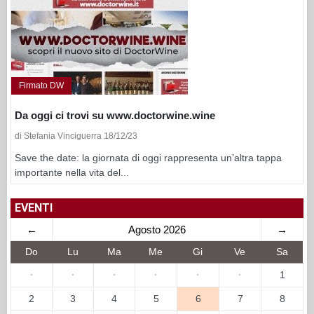
Firmato DW
Da oggi ci trovi su www.doctorwine.wine
di Stefania Vinciguerra 18/12/23
Save the date: la giornata di oggi rappresenta un’altra tappa
importante nella vita del...
EVENTI
←
Agosto 2026
→
Do
Lu
Ma
Me
Gi
Ve
Sa
·
·
·
·
·
·
1
2
3
4
5
6
7
8