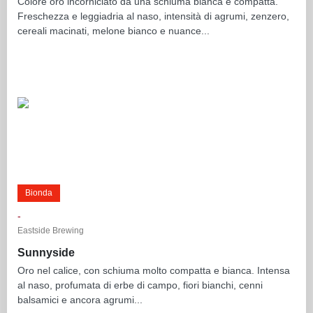
Colore oro incorniciato da una schiuma bianca e compatta.
Freschezza e leggiadria al naso, intensità di agrumi, zenzero,
cereali macinati, melone bianco e nuance...
Bionda
-
Eastside Brewing
Sunnyside
Oro nel calice, con schiuma molto compatta e bianca. Intensa
al naso, profumata di erbe di campo, fiori bianchi, cenni
balsamici e ancora agrumi...