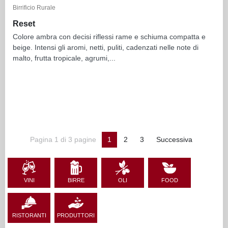
Birrificio Rurale
Reset
Colore ambra con decisi riflessi rame e schiuma compatta e
beige. Intensi gli aromi, netti, puliti, cadenzati nelle note di
malto, frutta tropicale, agrumi,...
Pagina 1 di 3 pagine
1
2
3
Successiva
VINI
BIRRE
OLI
FOOD
RISTORANTI
PRODUTTORI