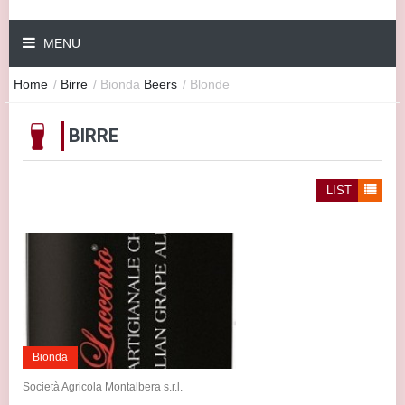
MENU
Home
/
Birre
/
Bionda
Beers
/
Blonde
BIRRE
LIST
Bionda
Società Agricola Montalbera s.r.l.