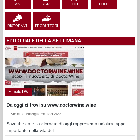
VINI
BIRRE
OLI
FOOD
RISTORANTI
PRODUTTORI
EDITORIALE DELLA SETTIMANA
Firmato DW
Da oggi ci trovi su www.doctorwine.wine
di Stefania Vinciguerra 18/12/23
Save the date: la giornata di oggi rappresenta un’altra tappa
importante nella vita del...